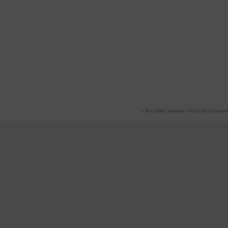
»
Руссkий
|
контакт
| Rüter Maschinen ©