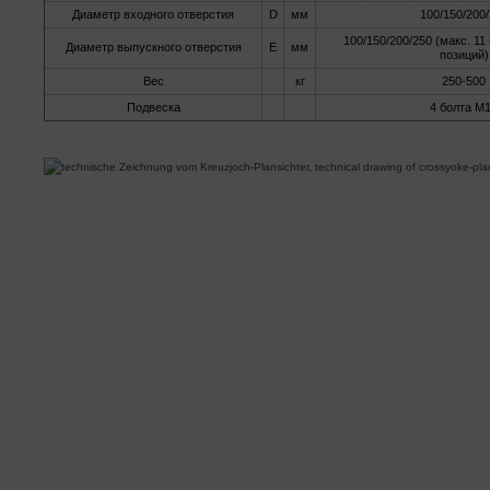
Диаметр входного отверстия
D
мм
100/150/200
100/150/200/250 (макс. 1
Диаметр выпускного отверстия
Е
мм
позиций)
Вес
кг
250-500
Подвеска
4 болта М