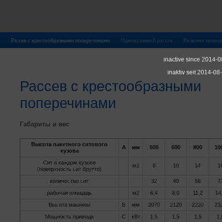
Рассев с крестообразными поперечинами
Однокузовной рассев
Валковая мельн
inactive since 2014-0
inaktiv seit 2014-08
Рассев с крестообразными
поперечинами
Габариты и вес
Высота пакетного ситового
А
мм
500
600
800
10
кузова
Сит в каждом кузове
м2
8
10
14
1
(поверхность сит брутто)
количество сит
32
40
56
7
рабочая площадь
м2
6,4
8,0
11,2
14
Высота машины
В
мм
2070
2120
2220
23
Мощность привода
С
кВт
1,5
1,5
1,5
1,